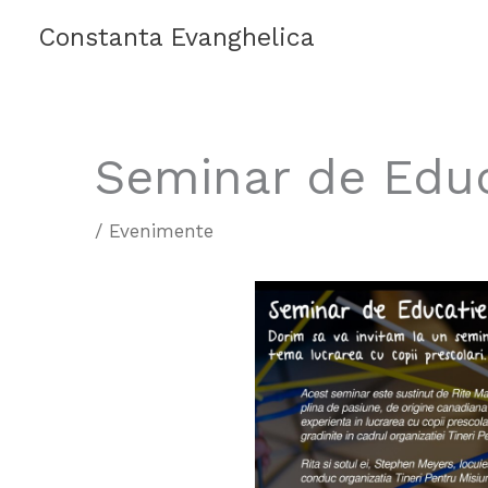
Skip
Constanta Evanghelica
to
content
Seminar de Educ
/
Evenimente