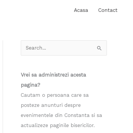
Acasa
Contact
S
e
a
Vrei sa administrezi acesta
r
pagina?
c
Cautam o persoana care sa
h
posteze anunturi despre
f
evenimentele din Constanta si sa
o
actualizeze paginile bisericilor.
r