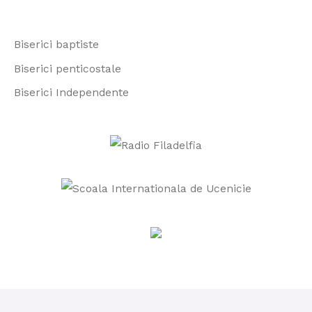
o
r
Biserici baptiste
:
Biserici penticostale
Biserici Independente