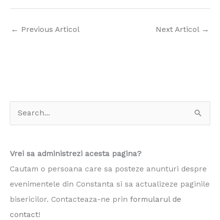
←
Previous Articol
Next Articol
→
S
e
a
Vrei sa administrezi acesta pagina?
r
Cautam o persoana care sa posteze anunturi despre
c
evenimentele din Constanta si sa actualizeze paginile
h
bisericilor. Contacteaza-ne prin
formularul de
f
contact
!