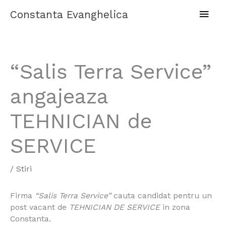
Skip
Main
Constanta Evanghelica
to
content
Men
“Salis Terra Service”
angajeaza
TEHNICIAN de
SERVICE
/
Stiri
Firma
“Salis Terra Service”
cauta candidat pentru un
post vacant de
TEHNICIAN DE SERVICE
in zona
Constanta.