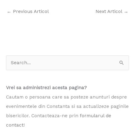
←
Previous Articol
Next Articol
→
S
e
a
Vrei sa administrezi acesta pagina?
r
Cautam o persoana care sa posteze anunturi despre
c
evenimentele din Constanta si sa actualizeze paginile
h
bisericilor. Contacteaza-ne prin
formularul de
f
contact
!
o