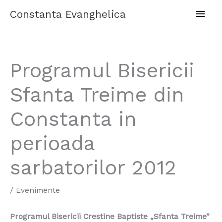
Skip
Main
Constanta Evanghelica
to
content
Men
Programul Bisericii
Sfanta Treime din
Constanta in
perioada
sarbatorilor 2012
/
Evenimente
Programul Bisericii Crestine Baptiste „Sfanta Treime”