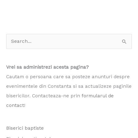
S
e
a
Vrei sa administrezi acesta pagina?
r
Cautam o persoana care sa posteze anunturi despre
c
evenimentele din Constanta si sa actualizeze paginile
h
bisericilor. Contacteaza-ne prin
formularul de
f
contact
!
o
r
Biserici baptiste
: