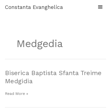
Skip
Main
Constanta Evanghelica
to
content
Men
Medgedia
Biserica
Biserica Baptista Sfanta Treime
Baptista
Medgidia
Sfanta
Treime
Read More »
Medgidia