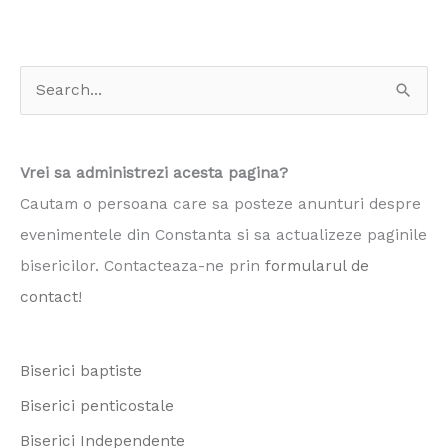
S
e
a
Vrei sa administrezi acesta pagina?
r
Cautam o persoana care sa posteze anunturi despre
c
evenimentele din Constanta si sa actualizeze paginile
h
bisericilor. Contacteaza-ne prin
formularul de
f
contact
!
o
r
Biserici baptiste
:
Biserici penticostale
Biserici Independente