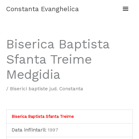
Skip
Main
Constanta Evanghelica
to
content
Men
Biserica Baptista
Sfanta Treime
Medgidia
/
Biserici baptiste jud. Constanta
Biserica Baptista Sfanta Treime
Data infiintarii:
1997