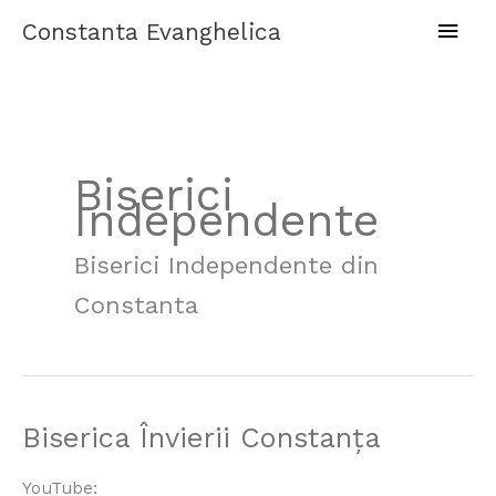
Skip
Main
Constanta Evanghelica
to
content
Men
Biserici
Independente
Biserici Independente din
Constanta
Biserica
Biserica Învierii Constanța
Învierii
Constanța
YouTube: