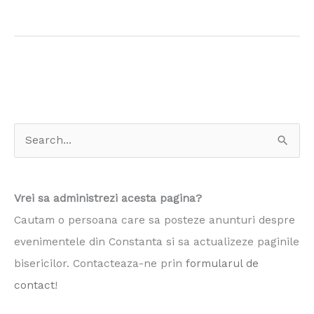
S
e
a
Vrei sa administrezi acesta pagina?
r
Cautam o persoana care sa posteze anunturi despre
c
evenimentele din Constanta si sa actualizeze paginile
h
bisericilor. Contacteaza-ne prin
formularul de
f
contact
!
o