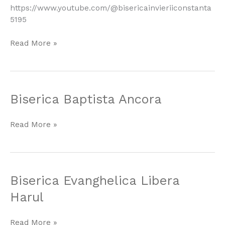
https://www.youtube.com/@bisericainvieriiconstanta
5195
Read More »
Biserica
Biserica Baptista Ancora
Baptista
Ancora
Read More »
Biserica
Biserica Evanghelica Libera
Evanghelica
Harul
Libera
Harul
Read More »