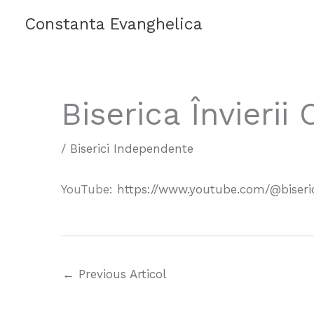
Skip
Constanta Evanghelica
to
content
Biserica Învierii
/
Biserici Independente
YouTube:
https://www.youtube.com/@biseric
←
Previous Articol