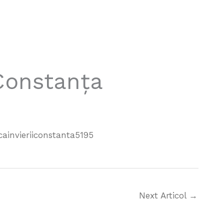
 Constanța
ainvieriiconstanta5195
Next Articol
→