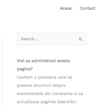
Acasa
Contact
S
e
a
Vrei sa administrezi acesta
r
pagina?
c
Cautam o persoana care sa
h
posteze anunturi despre
f
evenimentele din Constanta si sa
o
actualizeze paginile bisericilor.
r