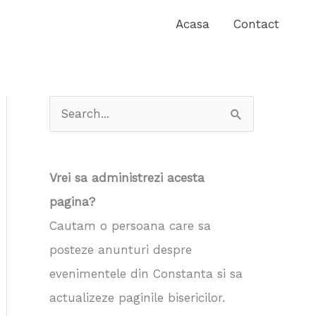
Acasa
Contact
S
e
a
Vrei sa administrezi acesta
r
pagina?
c
Cautam o persoana care sa
h
posteze anunturi despre
f
evenimentele din Constanta si sa
o
actualizeze paginile bisericilor.
r