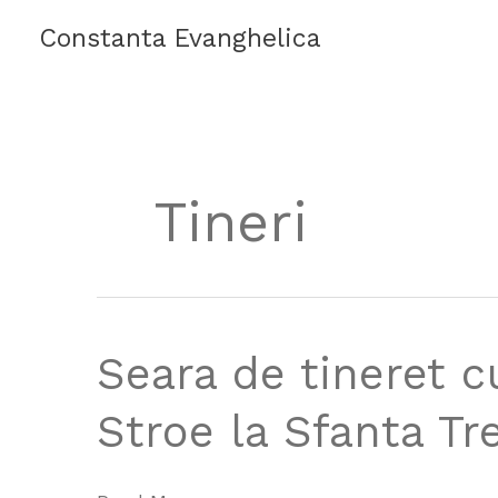
Skip
Constanta Evanghelica
to
content
Tineri
Seara
Seara de tineret c
de
tineret
Stroe la Sfanta T
cu
Pastorul
Alex