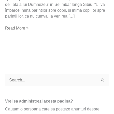
a
de Tata a lui Dumnezeu” in Selimbar langa Sibiu! “El va
lui
întoarce inima parintilor spre copii, si inima copiilor spre
Dumnezeu”
parintii lor, ca nu cumva, la venirea […]
Read More »
S
e
a
Vrei sa administrezi acesta pagina?
r
Cautam o persoana care sa posteze anunturi despre
c