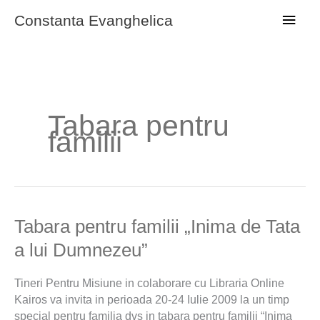
Skip
Main
Constanta Evanghelica
to
content
Men
Tabara pentru
familii
Tabara
Tabara pentru familii „Inima de Tata
pentru
a lui Dumnezeu”
familii
„Inima
Tineri Pentru Misiune in colaborare cu Libraria Online
de
Kairos va invita in perioada 20-24 Iulie 2009 la un timp
Tata
special pentru familia dvs in tabara pentru familii “Inima