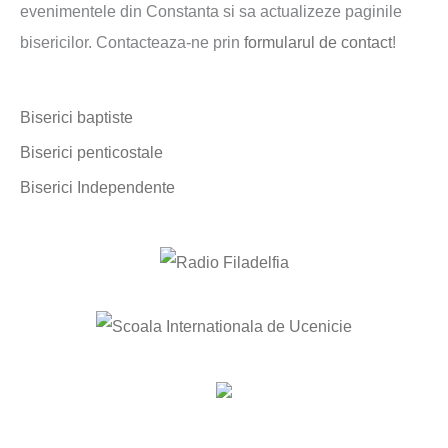
evenimentele din Constanta si sa actualizeze paginile
h
bisericilor. Contacteaza-ne prin
formularul de contact
!
f
o
Biserici baptiste
r
:
Biserici penticostale
Biserici Independente