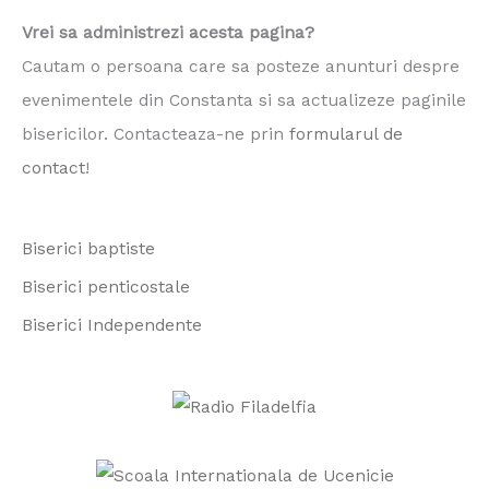
a
Vrei sa administrezi acesta pagina?
r
Cautam o persoana care sa posteze anunturi despre
c
evenimentele din Constanta si sa actualizeze paginile
h
bisericilor. Contacteaza-ne prin
formularul de
f
contact
!
o
r
Biserici baptiste
:
Biserici penticostale
Biserici Independente