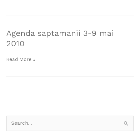
mai–
6
iunie
2010
Agenda
Agenda saptamanii 3-9 mai
saptamanii
2010
3-
9
Read More »
mai
2010
S
e