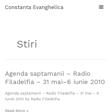
Skip
Main
Constanta Evanghelica
to
content
Men
Stiri
Agenda
Agenda saptamanii – Radio
saptamanii
Filadelfia – 31 mai–6 iunie 2010
–
Radio
Agenda saptamanii – Radio Filadelfia – 31 mai – 6
Filadelfia
iunie 2010 by Radio Filadelfia
–
31
Read More »