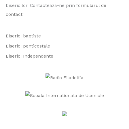
h
bisericilor. Contacteaza-ne prin
formularul de
f
contact
!
o
r
Biserici baptiste
:
Biserici penticostale
Biserici Independente