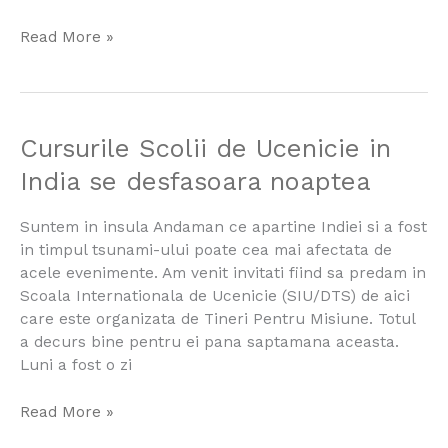
Read More »
Cursurile
Cursurile Scolii de Ucenicie in
Scolii
India se desfasoara noaptea
de
Ucenicie
Suntem in insula Andaman ce apartine Indiei si a fost
in
in timpul tsunami-ului poate cea mai afectata de
India
acele evenimente. Am venit invitati fiind sa predam in
se
Scoala Internationala de Ucenicie (SIU/DTS) de aici
desfasoara
care este organizata de Tineri Pentru Misiune. Totul
noaptea
a decurs bine pentru ei pana saptamana aceasta.
Luni a fost o zi
Read More »