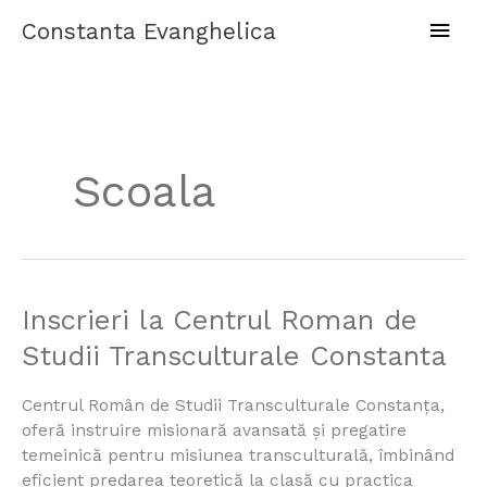
Skip
Main
Constanta Evanghelica
to
content
Men
Scoala
Inscrieri
Inscrieri la Centrul Roman de
la
Studii Transculturale Constanta
Centrul
Roman
Centrul Român de Studii Transculturale Constanța,
de
oferă instruire misionară avansată și pregatire
Studii
temeinică pentru misiunea transculturală, îmbinând
Transculturale
eficient predarea teoretică la clasă cu practica