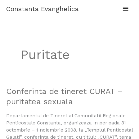
Skip
Main
Constanta Evanghelica
to
content
Men
Puritate
Conferinta
Conferinta de tineret CURAT –
de
puritatea sexuala
tineret
CURAT
Departamentul de Tineret al Comunitatii Regionale
–
Penticostale Constanta, organizeaza in perioada 31
puritatea
octombrie – 1 noiembrie 2008, la „Templul Penticostal
sexuala
Galati”, conferinta de tineret, cu titlul: „CURAT”, tema