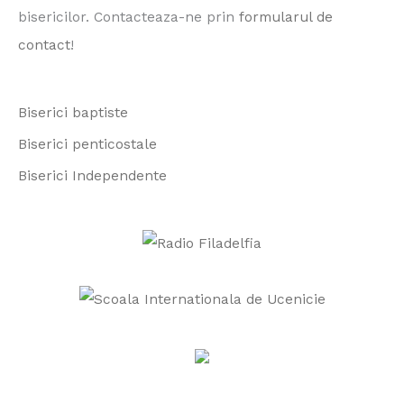
h
bisericilor. Contacteaza-ne prin
formularul de
f
contact
!
o
r
Biserici baptiste
:
Biserici penticostale
Biserici Independente