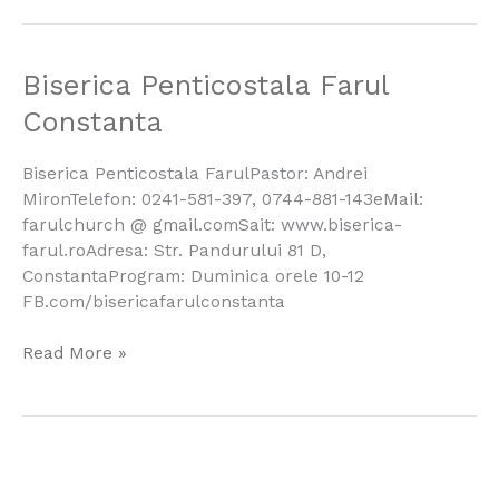
Biserica
Biserica Penticostala Farul
Penticostala
Constanta
Farul
Constanta
Biserica Penticostala FarulPastor: Andrei
MironTelefon: 0241-581-397, 0744-881-143eMail:
farulchurch @ gmail.comSait: www.biserica-
farul.roAdresa: Str. Pandurului 81 D,
ConstantaProgram: Duminica orele 10-12
FB.com/bisericafarulconstanta
Read More »