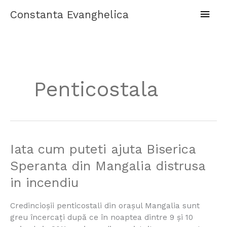
Skip
Main
Constanta Evanghelica
to
content
Men
Penticostala
Iata
Iata cum puteti ajuta Biserica
cum
Speranta din Mangalia distrusa
puteti
in incendiu
ajuta
Biserica
Speranta
Credincioșii penticostali din orașul Mangalia sunt
din
greu încercați după ce în noaptea dintre 9 și 10