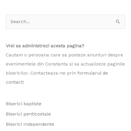
S
e
a
Vrei sa administrezi acesta pagina?
r
Cautam o persoana care sa posteze anunturi despre
c
evenimentele din Constanta si sa actualizeze paginile
h
bisericilor. Contacteaza-ne prin
formularul de
f
contact
!
o
r
Biserici baptiste
:
Biserici penticostale
Biserici Independente