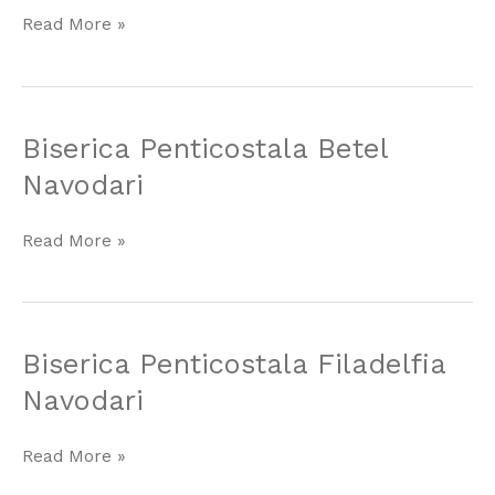
Mangalia
Read More »
Biserica
Biserica Penticostala Betel
Penticostala
Navodari
Betel
Navodari
Read More »
Biserica
Biserica Penticostala Filadelfia
Penticostala
Navodari
Filadelfia
Navodari
Read More »