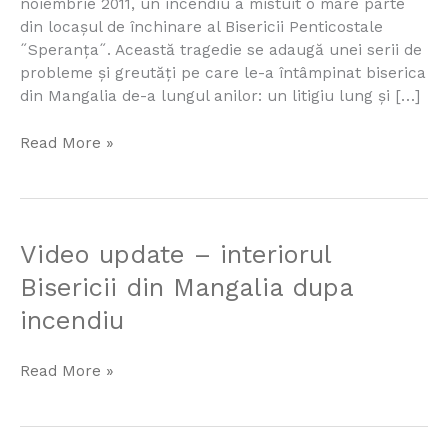
Mangalia
noiembrie 2011, un incendiu a mistuit o mare parte
distrusa
din locașul de închinare al Bisericii Penticostale
in
˝Speranța˝. Această tragedie se adaugă unei serii de
incendiu
probleme și greutăți pe care le-a întâmpinat biserica
din Mangalia de-a lungul anilor: un litigiu lung și […]
Read More »
Video
Video update – interiorul
update
Bisericii din Mangalia dupa
–
incendiu
interiorul
Bisericii
din
Read More »
Mangalia
dupa
incendiu