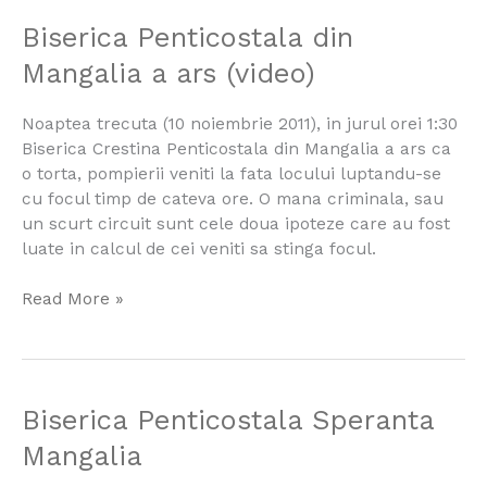
Biserica
Biserica Penticostala din
Penticostala
Mangalia a ars (video)
din
Mangalia
Noaptea trecuta (10 noiembrie 2011), in jurul orei 1:30
a
Biserica Crestina Penticostala din Mangalia a ars ca
ars
o torta, pompierii veniti la fata locului luptandu-se
(video)
cu focul timp de cateva ore. O mana criminala, sau
un scurt circuit sunt cele doua ipoteze care au fost
luate in calcul de cei veniti sa stinga focul.
Read More »
Biserica
Biserica Penticostala Speranta
Penticostala
Mangalia
Speranta