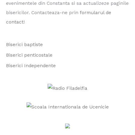
evenimentele din Constanta si sa actualizeze paginile
h
bisericilor. Contacteaza-ne prin
formularul de
f
contact
!
o
r
Biserici baptiste
:
Biserici penticostale
Biserici Independente