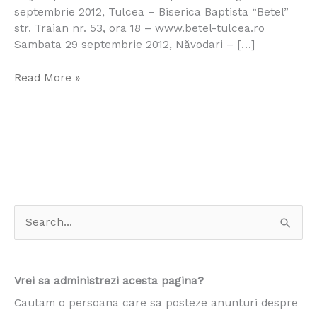
septembrie 2012, Tulcea – Biserica Baptista “Betel”
str. Traian nr. 53, ora 18 – www.betel-tulcea.ro
Sambata 29 septembrie 2012, Năvodari – […]
Read More »
S
e
a
Vrei sa administrezi acesta pagina?
r
Cautam o persoana care sa posteze anunturi despre
c