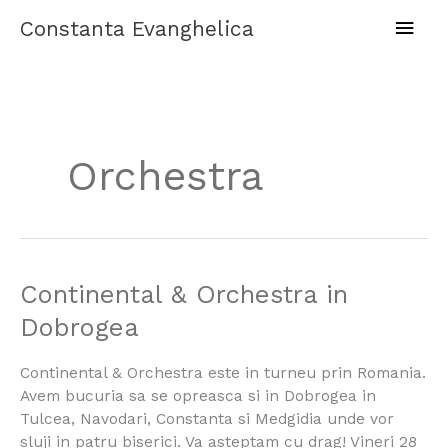
Skip
Main
Constanta Evanghelica
to
content
Men
Orchestra
Continental
Continental & Orchestra in
&
Dobrogea
Orchestra
in
Continental & Orchestra este in turneu prin Romania.
Dobrogea
Avem bucuria sa se opreasca si in Dobrogea in
Tulcea, Navodari, Constanta si Medgidia unde vor
sluji in patru biserici. Va asteptam cu drag! Vineri 28