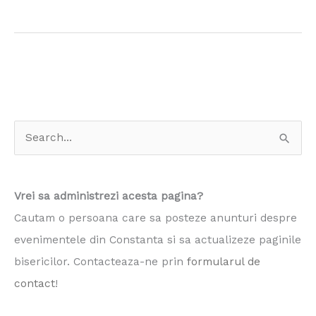
S
e
a
Vrei sa administrezi acesta pagina?
r
Cautam o persoana care sa posteze anunturi despre
c
evenimentele din Constanta si sa actualizeze paginile
h
bisericilor. Contacteaza-ne prin
formularul de
f
contact
!
o