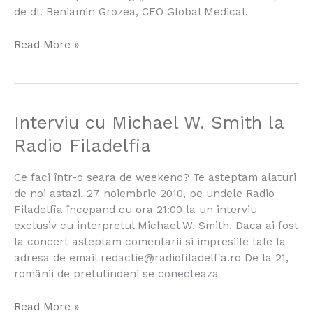
interviu
de dl. Beniamin Grozea, CEO Global Medical.
pentru
angajare?
Read More »
Interviu
Interviu cu Michael W. Smith la
cu
Radio Filadelfia
Michael
W.
Ce faci într-o seara de weekend? Te asteptam alaturi
Smith
de noi astazi, 27 noiembrie 2010, pe undele Radio
la
Filadelfia începand cu ora 21:00 la un interviu
Radio
exclusiv cu interpretul Michael W. Smith. Daca ai fost
Filadelfia
la concert asteptam comentarii si impresiile tale la
adresa de email redactie@radiofiladelfia.ro De la 21,
românii de pretutindeni se conecteaza
Read More »