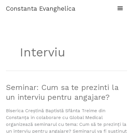
Skip
Main
Constanta Evanghelica
to
content
Men
Interviu
Seminar:
Seminar: Cum sa te prezinti la
Cum
un interviu pentru angajare?
sa
te
Biserica Creștină Baptistă Sfânta Treime din
prezinti
Constanța in colaborare cu Global Medical
la
organizează seminarul cu tema: Cum să te prezinți la
un
un interviu pentru angajare? Seminarul va fi susținut