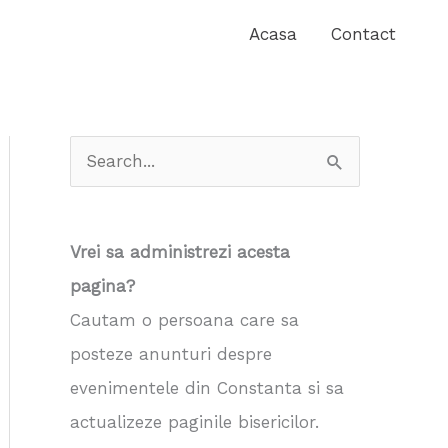
Acasa
Contact
S
e
a
Vrei sa administrezi acesta
r
pagina?
c
Cautam o persoana care sa
h
posteze anunturi despre
f
evenimentele din Constanta si sa
o
actualizeze paginile bisericilor.
r