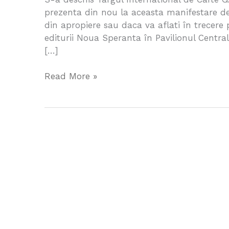
de
prezenta din nou la aceasta manifestare de
Carte
din apropiere sau daca va aflati în trecere p
Gaudeamus
editurii Noua Speranta în Pavilionul Central
[…]
Read More »