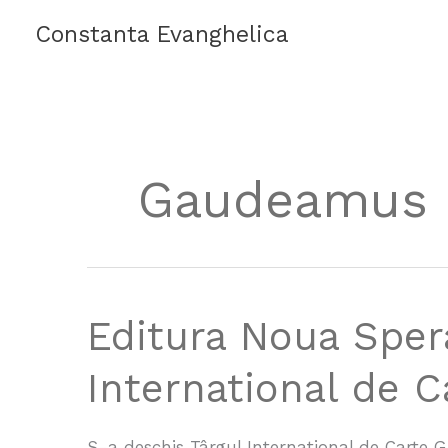
Skip
Constanta Evanghelica
to
content
Gaudeamus
Editura
Editura Noua Spera
Noua
Speranta
International de 
la
Targul
International
S-a deschis Târgul International de Cart