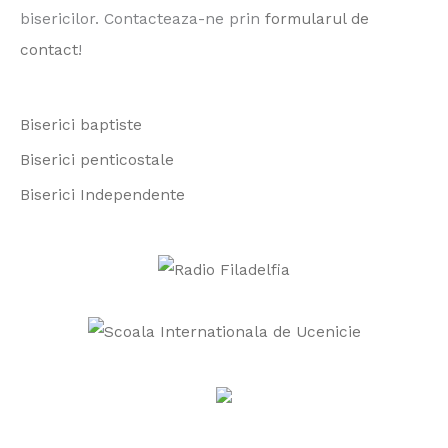
h
bisericilor. Contacteaza-ne prin
formularul de
f
contact
!
o
r
Biserici baptiste
:
Biserici penticostale
Biserici Independente