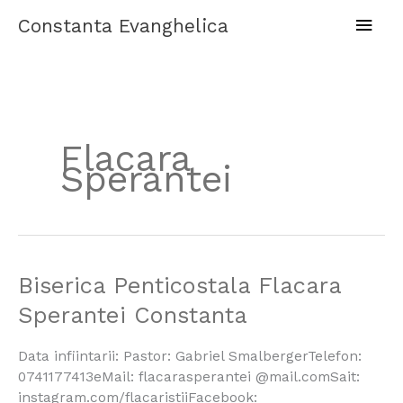
Skip
Main
Constanta Evanghelica
to
content
Men
Flacara
Sperantei
Biserica
Biserica Penticostala Flacara
Penticostala
Sperantei Constanta
Flacara
Sperantei
Data infiintarii: Pastor: Gabriel SmalbergerTelefon:
Constanta
0741177413eMail: flacarasperantei @mail.comSait:
instagram.com/flacaristiiFacebook: