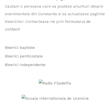
r
Cautam o persoana care sa posteze anunturi despre
c
evenimentele din Constanta si sa actualizeze paginile
h
bisericilor. Contacteaza-ne prin
formularul de
f
contact
!
o
r
Biserici baptiste
:
Biserici penticostale
Biserici Independente