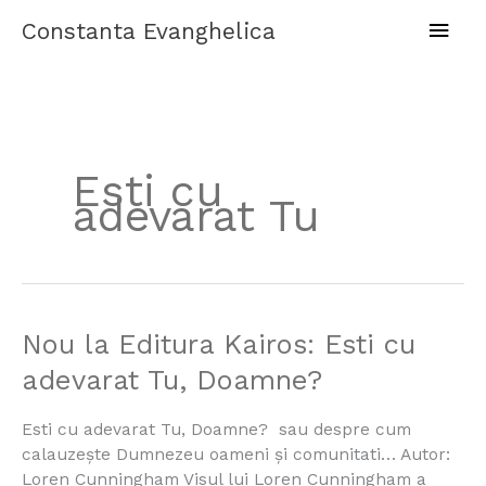
Skip
Main
Constanta Evanghelica
to
content
Men
Esti cu
adevarat Tu
Nou
Nou la Editura Kairos: Esti cu
la
adevarat Tu, Doamne?
Editura
Kairos:
Esti cu adevarat Tu, Doamne? sau despre cum
Esti
calauzeşte Dumnezeu oameni şi comunitati… Autor:
cu
Loren Cunningham Visul lui Loren Cunningham a