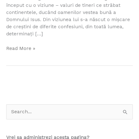
adevarat
început cu o viziune – valuri de tineri ce străbat
Tu,
continentele, ducând oamenilor vestea bună a
Doamne?
Domnului Isus. Din viziunea lui s-a născut o mișcare
de creștini de diferite confesiuni, din toată lumea,
determinaţi […]
Read More »
S
e
a
Vrei sa administrezi acesta pagina?