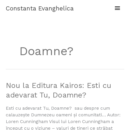
Skip
Main
Constanta Evanghelica
to
content
Men
Doamne?
Nou
Nou la Editura Kairos: Esti cu
la
adevarat Tu, Doamne?
Editura
Kairos:
Esti cu adevarat Tu, Doamne? sau despre cum
Esti
calauzeşte Dumnezeu oameni şi comunitati… Autor:
cu
Loren Cunningham Visul lui Loren Cunningham a
adevarat
început cu o viziune – valuri de tineri ce străbat