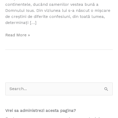
Tu,
continentele, ducând oamenilor vestea bună a
Doamne?
Domnului Isus. Din viziunea lui s-a născut o mișcare
de creștini de diferite confesiuni, din toată lumea,
determinaţi […]
Read More »
S
e
a
Vrei sa administrezi acesta pagina?
r