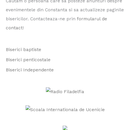
Cautam o persoana care sa posteze anunturi despre
c
evenimentele din Constanta si sa actualizeze paginile
h
bisericilor. Contacteaza-ne prin
formularul de
f
contact
!
o
r
Biserici baptiste
:
Biserici penticostale
Biserici Independente