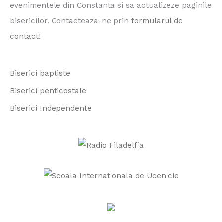
evenimentele din Constanta si sa actualizeze paginile
h
bisericilor. Contacteaza-ne prin
formularul de
f
contact
!
o
r
Biserici baptiste
:
Biserici penticostale
Biserici Independente