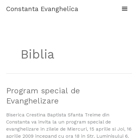
Skip
Main
Constanta Evanghelica
to
content
Men
Biblia
Program
Program special de
special
Evanghelizare
de
Evanghelizare
Biserica Crestina Baptista Sfanta Treime din
Constanta va invita la un program special de
evanghelizare in zilele de Miercuri, 15 aprilie si Joi, 16
aprilie 2009 incepand cu ora 18 in Str. Luminisului 6.