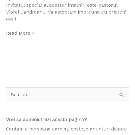
Invitatul special al acestor intalniri este pastorul
Viorel Candreanu. Va asteptam impreuna cu prietenii
dvs.!
Read More »
S
e
a
Vrei sa administrezi acesta pagina?
r
Cautam o persoana care sa posteze anunturi despre
c