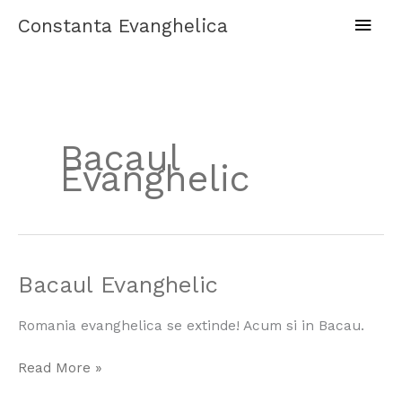
Skip
Main
Constanta Evanghelica
to
content
Men
Bacaul
Evanghelic
Bacaul
Bacaul Evanghelic
Evanghelic
Romania evanghelica se extinde! Acum si in Bacau.
Read More »