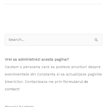
S
e
a
Vrei sa administrezi acesta pagina?
r
Cautam o persoana care sa posteze anunturi despre
c
evenimentele din Constanta si sa actualizeze paginile
h
bisericilor. Contacteaza-ne prin
formularul de
f
contact
!
o
r
Biserici baptiste