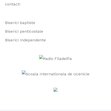
f
contact
!
o
r
Biserici baptiste
:
Biserici penticostale
Biserici Independente