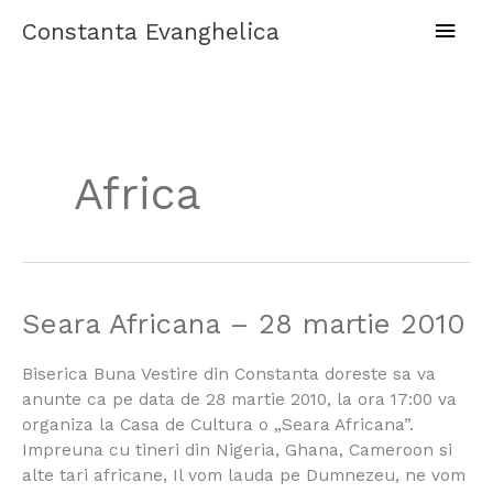
Skip
Main
Constanta Evanghelica
to
content
Men
Africa
Seara
Seara Africana – 28 martie 2010
Africana
–
Biserica Buna Vestire din Constanta doreste sa va
28
anunte ca pe data de 28 martie 2010, la ora 17:00 va
martie
organiza la Casa de Cultura o „Seara Africana”.
2010
Impreuna cu tineri din Nigeria, Ghana, Cameroon si
alte tari africane, Il vom lauda pe Dumnezeu, ne vom