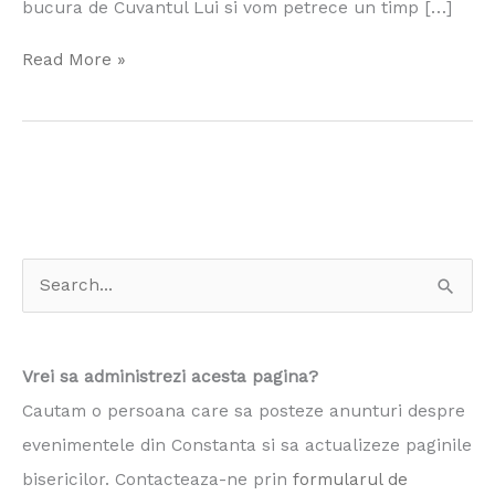
bucura de Cuvantul Lui si vom petrece un timp […]
Read More »
S
e
a
Vrei sa administrezi acesta pagina?
r
Cautam o persoana care sa posteze anunturi despre
c
evenimentele din Constanta si sa actualizeze paginile
h
bisericilor. Contacteaza-ne prin
formularul de