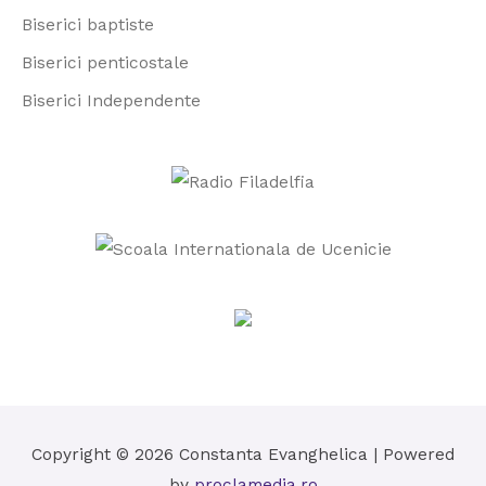
Biserici baptiste
:
Biserici penticostale
Biserici Independente
Copyright © 2026
Constanta Evanghelica
| Powered
by
proclamedia.ro