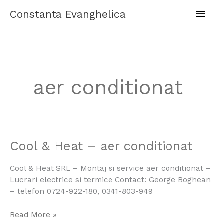
Skip
Main
Constanta Evanghelica
to
content
Men
aer conditionat
Cool
Cool & Heat – aer conditionat
&
Heat
Cool & Heat SRL – Montaj si service aer conditionat –
–
Lucrari electrice si termice Contact: George Boghean
aer
– telefon 0724-922-180, 0341-803-949
conditionat
Read More »