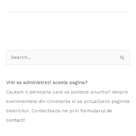
S
e
a
Vrei sa administrezi acesta pagina?
r
Cautam o persoana care sa posteze anunturi despre
c
evenimentele din Constanta si sa actualizeze paginile
h
bisericilor. Contacteaza-ne prin
formularul de
f
contact
!
o
r