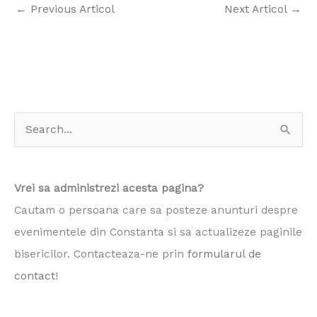
←
Previous Articol
Next Articol
→
S
e
a
Vrei sa administrezi acesta pagina?
r
Cautam o persoana care sa posteze anunturi despre
c
evenimentele din Constanta si sa actualizeze paginile
h
bisericilor. Contacteaza-ne prin
formularul de
f
contact
!
o
r