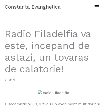
Skip
Main
Constanta Evanghelica
to
content
Men
Radio Filadelfia va
este, incepand de
astazi, un tovaras
de calatorie!
/
Stiri
1 Decembrie 2008, o zi cu un eveniment mult dorit si