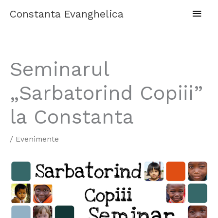
Skip
Main
Constanta Evanghelica
to
content
Men
Seminarul
„Sarbatorind Copiii”
la Constanta
/
Evenimente