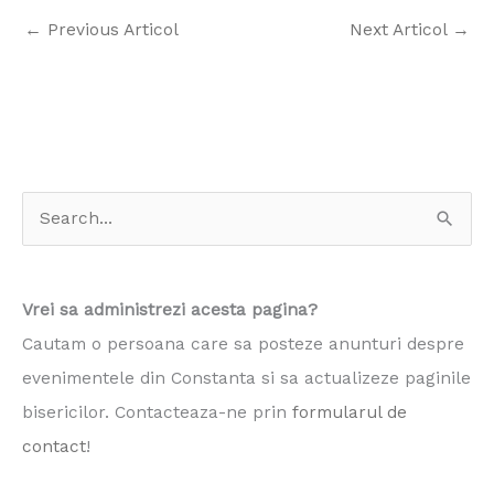
←
Previous Articol
Next Articol
→
S
e
a
Vrei sa administrezi acesta pagina?
r
Cautam o persoana care sa posteze anunturi despre
c
evenimentele din Constanta si sa actualizeze paginile
h
bisericilor. Contacteaza-ne prin
formularul de
f
contact
!
o