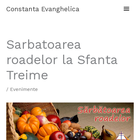
Skip
Main
Constanta Evanghelica
to
content
Men
Sarbatoarea
roadelor la Sfanta
Treime
/
Evenimente