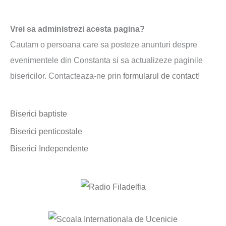
e
a
Vrei sa administrezi acesta pagina?
r
Cautam o persoana care sa posteze anunturi despre
c
evenimentele din Constanta si sa actualizeze paginile
h
bisericilor. Contacteaza-ne prin
formularul de contact
!
f
o
Biserici baptiste
r
:
Biserici penticostale
Biserici Independente