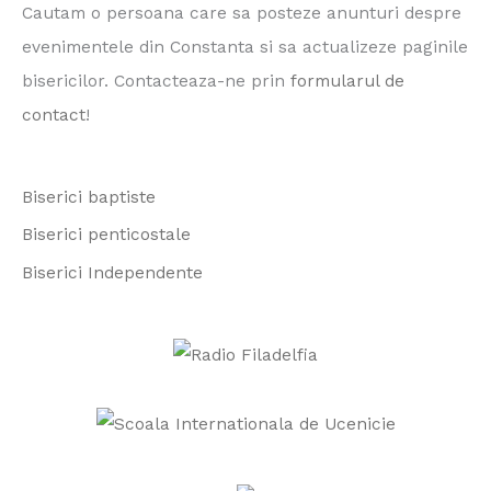
Cautam o persoana care sa posteze anunturi despre
c
evenimentele din Constanta si sa actualizeze paginile
h
bisericilor. Contacteaza-ne prin
formularul de
f
contact
!
o
r
Biserici baptiste
:
Biserici penticostale
Biserici Independente