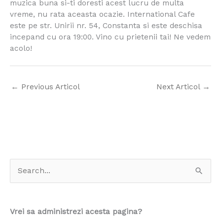
muzica buna si-ti doresti acest lucru de multa
vreme, nu rata aceasta ocazie.
International Cafe
este pe str. Unirii nr. 54, Constanta si este deschisa
incepand cu ora 19:00. Vino cu prietenii tai! Ne vedem
acolo!
←
Previous Articol
Next Articol
→
S
e
a
Vrei sa administrezi acesta pagina?
r