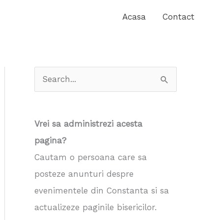
Acasa
Contact
S
e
a
Vrei sa administrezi acesta
r
pagina?
c
Cautam o persoana care sa
h
posteze anunturi despre
f
evenimentele din Constanta si sa
o
actualizeze paginile bisericilor.
r