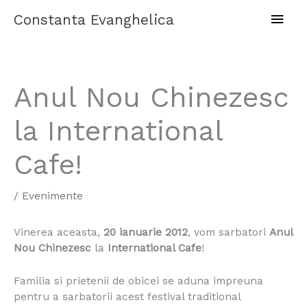
Skip
Main
Constanta Evanghelica
to
content
Men
Anul Nou Chinezesc
la International
Cafe!
/
Evenimente
Vinerea aceasta,
20 ianuarie 2012
, vom sarbatori
Anul
Nou Chinezesc
la
International Cafe
!
Familia si prietenii de obicei se aduna impreuna
pentru a sarbatorii acest festival traditional