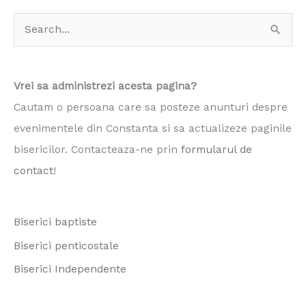
S
e
a
Vrei sa administrezi acesta pagina?
r
Cautam o persoana care sa posteze anunturi despre
c
evenimentele din Constanta si sa actualizeze paginile
h
bisericilor. Contacteaza-ne prin
formularul de
f
contact
!
o
r
Biserici baptiste
:
Biserici penticostale
Biserici Independente