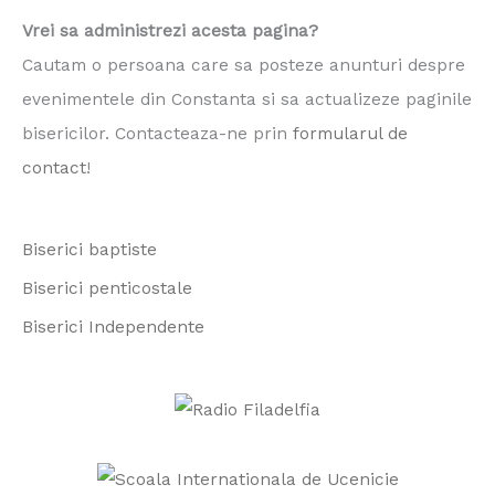
a
Vrei sa administrezi acesta pagina?
r
Cautam o persoana care sa posteze anunturi despre
c
evenimentele din Constanta si sa actualizeze paginile
h
bisericilor. Contacteaza-ne prin
formularul de
f
contact
!
o
r
Biserici baptiste
:
Biserici penticostale
Biserici Independente