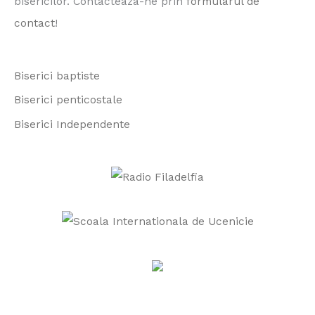
bisericilor. Contacteaza-ne prin
formularul de
f
contact
!
o
r
Biserici baptiste
:
Biserici penticostale
Biserici Independente