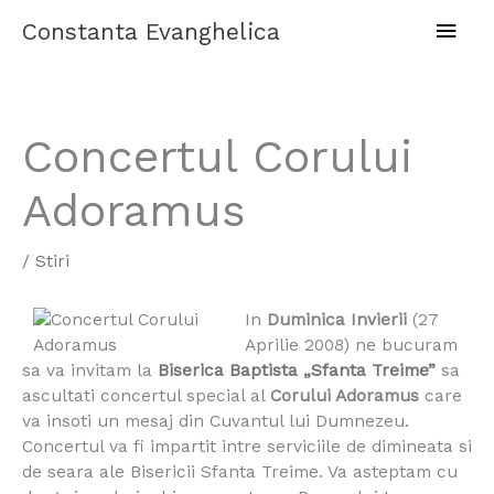
Skip
Main
Constanta Evanghelica
to
content
Men
Concertul Corului
Adoramus
/
Stiri
In
Duminica Invierii
(27
Aprilie 2008) ne bucuram
sa va invitam la
Biserica Baptista „Sfanta Treime”
sa
ascultati concertul special al
Corului Adoramus
care
va insoti un mesaj din Cuvantul lui Dumnezeu.
Concertul va fi impartit intre serviciile de dimineata si
de seara ale Bisericii Sfanta Treime. Va asteptam cu