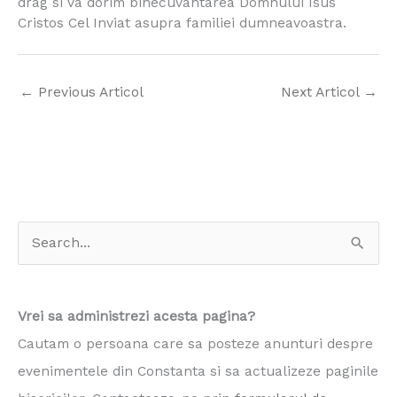
drag si va dorim binecuvantarea Domnului Isus
Cristos Cel Inviat asupra familiei dumneavoastra.
←
Previous Articol
Next Articol
→
S
e
a
Vrei sa administrezi acesta pagina?
r
Cautam o persoana care sa posteze anunturi despre
c
evenimentele din Constanta si sa actualizeze paginile
h