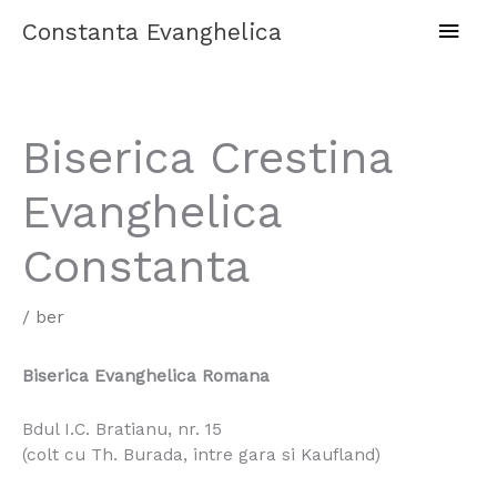
Skip
Main
Constanta Evanghelica
to
content
Men
Biserica Crestina
Evanghelica
Constanta
/
ber
Biserica Evanghelica Romana
Bdul I.C. Bratianu, nr. 15
(colt cu Th. Burada, intre gara si Kaufland)