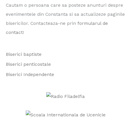
r
Cautam o persoana care sa posteze anunturi despre
c
evenimentele din Constanta si sa actualizeze paginile
h
bisericilor. Contacteaza-ne prin
formularul de
f
contact
!
o
r
Biserici baptiste
:
Biserici penticostale
Biserici Independente