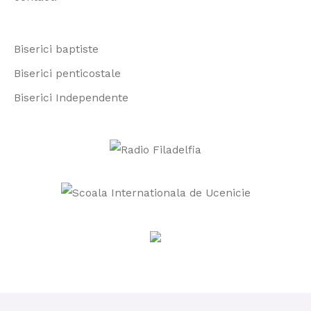
o
r
Biserici baptiste
:
Biserici penticostale
Biserici Independente