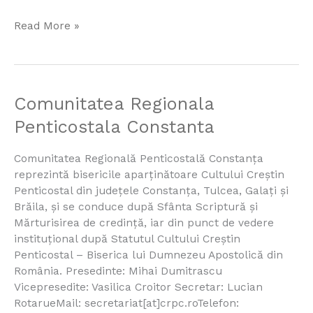
Read More »
Comunitatea
Comunitatea Regionala
Regionala
Penticostala Constanta
Penticostala
Constanta
Comunitatea Regională Penticostală Constanţa
reprezintă bisericile aparținătoare Cultului Creştin
Penticostal din judeţele Constanţa, Tulcea, Galaţi și
Brăila, și se conduce după Sfânta Scriptură și
Mărturisirea de credinţă, iar din punct de vedere
instituţional după Statutul Cultului Creștin
Penticostal – Biserica lui Dumnezeu Apostolică din
România. Presedinte: Mihai Dumitrascu
Vicepresedite: Vasilica Croitor Secretar: Lucian
RotarueMail: secretariat[at]crpc.roTelefon: