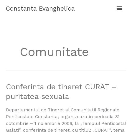
Skip
Main
Constanta Evanghelica
to
content
Men
Comunitate
Conferinta
Conferinta de tineret CURAT –
de
puritatea sexuala
tineret
CURAT
Departamentul de Tineret al Comunitatii Regionale
–
Penticostale Constanta, organizeaza in perioada 31
puritatea
octombrie – 1 noiembrie 2008, la „Templul Penticostal
sexuala
Galati”, conferinta de tineret, cu titlul: „CURAT”, tema