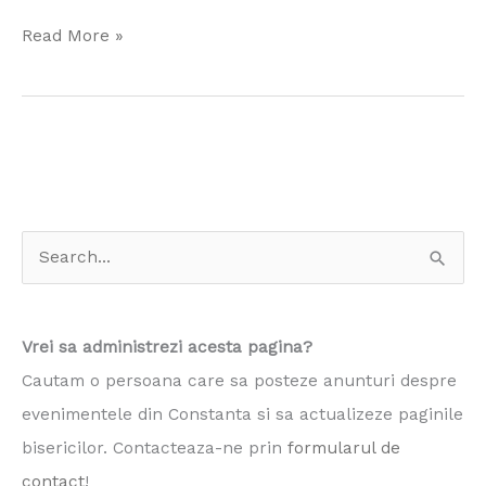
Read More »
S
e
a
Vrei sa administrezi acesta pagina?
r
Cautam o persoana care sa posteze anunturi despre
c
evenimentele din Constanta si sa actualizeze paginile
h
bisericilor. Contacteaza-ne prin
formularul de
f
contact
!