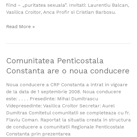
fiind – „puritatea sexuala”. Invitati: Laurentiu Balcan,
Vasilica Croitor, Anca Profir si Cristian Barbosu.
Read More »
Comunitatea
Comunitatea Penticostala
Penticostala
Constanta are o noua conducere
Constanta
are
Noua conducere a CRP Constanta a intrat in vigoare
o
de la data de 1 septembrie 2008. Noua conducere
noua
este: . . . . Presedinte: Mihai Dumitrascu
conducere
Videpresedinte: Vasilica Croitor Secretar: Aurel
Dumitras Comitetul comunitatii se completeaza cu fr.
Flaviu Coman. Raportat la situatia creata in structura
de conducere a comunitatii Regionale Penticostale
Constanta prin prezentarea